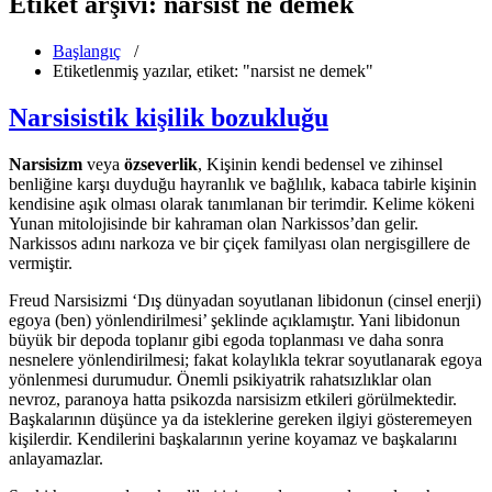
Etiket arşivi: narsist ne demek
Başlangıç
/
Etiketlenmiş yazılar, etiket: "narsist ne demek"
Narsisistik kişilik bozukluğu
Narsisizm
veya
özseverlik
, Kişinin kendi bedensel ve zihinsel
benliğine karşı duyduğu hayranlık ve bağlılık, kabaca tabirle kişinin
kendisine aşık olması olarak tanımlanan bir terimdir. Kelime kökeni
Yunan mitolojisinde bir kahraman olan Narkissos’dan gelir.
Narkissos adını narkoza ve bir çiçek familyası olan nergisgillere de
vermiştir.
Freud Narsisizmi ‘Dış dünyadan soyutlanan libidonun (cinsel enerji)
egoya (ben) yönlendirilmesi’ şeklinde açıklamıştır. Yani libidonun
büyük bir depoda toplanır gibi egoda toplanması ve daha sonra
nesnelere yönlendirilmesi; fakat kolaylıkla tekrar soyutlanarak egoya
yönlenmesi durumudur. Önemli psikiyatrik rahatsızlıklar olan
nevroz, paranoya hatta psikozda narsisizm etkileri görülmektedir.
Başkalarının düşünce ya da isteklerine gereken ilgiyi gösteremeyen
kişilerdir. Kendilerini başkalarının yerine koyamaz ve başkalarını
anlayamazlar.