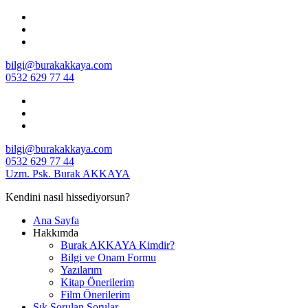
İçeriğe
geç
bilgi@burakakkaya.com
0532 629 77 44
bilgi@burakakkaya.com
0532 629 77 44
Uzm. Psk. Burak AKKAYA
Kendini nasıl hissediyorsun?
Ana Sayfa
Hakkımda
Burak AKKAYA Kimdir?
Bilgi ve Onam Formu
Yazılarım
Kitap Önerilerim
Film Önerilerim
Sık Sorulan Sorular