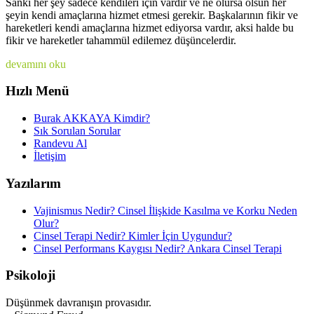
Sanki her şey sadece kendileri için vardır ve ne olursa olsun her
şeyin kendi amaçlarına hizmet etmesi gerekir. Başkalarının fikir ve
hareketleri kendi amaçlarına hizmet ediyorsa vardır, aksi halde bu
fikir ve hareketler tahammül edilemez düşüncelerdir.
devamını oku
Hızlı Menü
Burak AKKAYA Kimdir?
Sık Sorulan Sorular
Randevu Al
İletişim
Yazılarım
Vajinismus Nedir? Cinsel İlişkide Kasılma ve Korku Neden
Olur?
Cinsel Terapi Nedir? Kimler İçin Uygundur?
Cinsel Performans Kaygısı Nedir? Ankara Cinsel Terapi
Psikoloji
Düşünmek davranışın provasıdır.