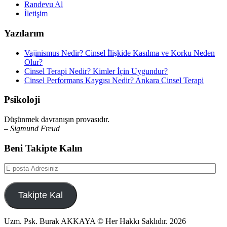
Randevu Al
İletişim
Yazılarım
Vajinismus Nedir? Cinsel İlişkide Kasılma ve Korku Neden
Olur?
Cinsel Terapi Nedir? Kimler İçin Uygundur?
Cinsel Performans Kaygısı Nedir? Ankara Cinsel Terapi
Psikoloji
Düşünmek davranışın provasıdır.
– Sigmund Freud
Beni Takipte Kalın
E-
posta
Adresiniz
Takipte Kal
Uzm. Psk. Burak AKKAYA © Her Hakkı Saklıdır. 2026