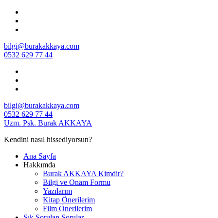
İçeriğe
geç
bilgi@burakakkaya.com
0532 629 77 44
bilgi@burakakkaya.com
0532 629 77 44
Uzm. Psk. Burak AKKAYA
Kendini nasıl hissediyorsun?
Ana Sayfa
Hakkımda
Burak AKKAYA Kimdir?
Bilgi ve Onam Formu
Yazılarım
Kitap Önerilerim
Film Önerilerim
Sık Sorulan Sorular