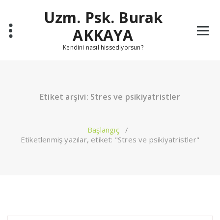
İçeriğe
Uzm. Psk. Burak
geç
AKKAYA
Kendini nasıl hissediyorsun?
Etiket arşivi: Stres ve psikiyatristler
Başlangıç
/
Etiketlenmiş yazılar, etiket: "Stres ve psikiyatristler"