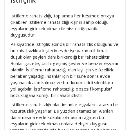
İstifleme rahatsızlığı, toplumda her kesimde ortaya
çıkabilen istifleme rahatsızlığı kişinin sahip olduğu
eşyaların gidecek olması ile hissettiği panik
duygusudur.
Psikiyatride istifçilik adında bir rahatsızlık olduğunu ve
bu rahatsızlıkta kişilerin evde işe yarama ihtimali
düşük olan şeyleri dahi biriktirdiği bir rahatsızlıktır.
Bunlar gazete, tarihi geçmiş şeyler ve benzer eşyalar
olabilir. İstifleme rahatsızlığı olan kişi için ve özellikle
beraber yaşadığı insanlar için bir süre sonra evde
yaşanacak alan kalmaz ve bu durum ciddi sıkıntılara
yol açabilir. İstifleme rahatsızlığı obsesif kompülsif
bozukluğana komşu bir rahatsızlıktır.
İstifleme rahatsızlığı olan insanlar eşyalarını atarsa bir
huzursuzluk yaşarlar. Bu yüzden atamazlar. Alanları
daralmasına evde kokular olmasına rağmen bu
eşyaların gidecek olması onlara dehşet duygusu
yaratır. Yıllar içinde aile bireyleri uyarsa da bu birikim