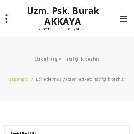
İçeriğe
Uzm. Psk. Burak
geç
AKKAYA
Kendini nasıl hissediyorsun?
Etiket arşivi: istifçilik teşhis
Başlangıç
/
Etiketlenmiş yazılar, etiket: "istifçilik teşhis"
İstifçilik