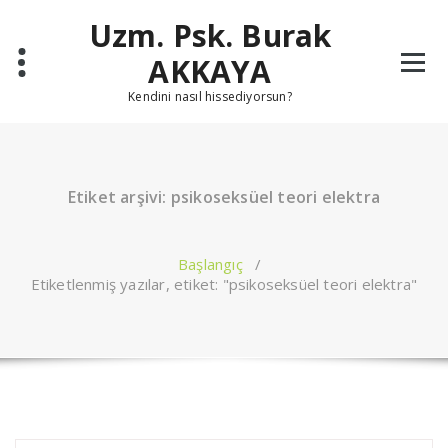
İçeriğe
Uzm. Psk. Burak
geç
AKKAYA
Kendini nasıl hissediyorsun?
Etiket arşivi: psikoseksüel teori elektra
Başlangıç
/
Etiketlenmiş yazılar, etiket: "psikoseksüel teori elektra"