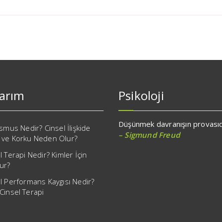
larım
Psikoloji
Düşünmek davranışın provasıd
ismus Nedir? Cinsel İlişkide
– Sigmund Freud
 ve Korku Neden Olur?
l Terapi Nedir? Kimler İçin
ur?
l Performans Kaygısı Nedir?
Cinsel Terapi