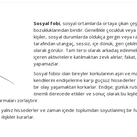
Sosyal fobi
, sosyal ortamlarda ortaya çıkan çeşit
bozukluklarından biridir. Genellikle çocukluk vey
kişiler, sosyal durumlarda oldukça gergin veya ra
tarafından utangaç, sessiz, içe dönük, geri çekilmi
olarak görülür. Tam tersi olarak arkadaş edinmek
içeren aktivitelere katılmaktan zevk alırlar; fakat
yapamazlar.
Sosyal fobisi olan bireyler korkularının aşırı ve m
kendilerini endişelerine karşı güçsüz hissederl
bir olay yaşamaktan korkarlar. Endişe; günlük rut
önemli derecede etkiler ve sonuç olarak bu kişiler
urmaları zorlaştırır.
 yalnız hissederler ve zaman içinde toplumdan soyutlanmış bir hal
ilişkiler kurarlar.