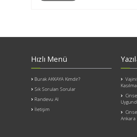
Hızlı Menü
Yazı
Burak AKKAYA Kimdir?
Vajin
Kasılma
Sık Sorulan Sorular
Cinse
Randevu Al
Uygund
İletişim
Cinse
Ankara 