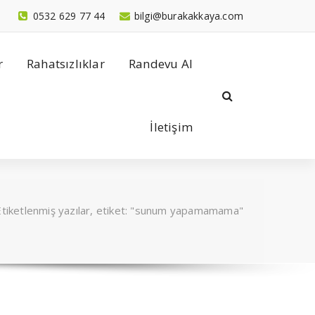
0532 629 77 44
bilgi@burakakkaya.com
r
Rahatsızlıklar
Randevu Al
İletişim
Etiketlenmiş yazılar, etiket: "sunum yapamamama"