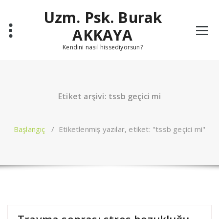
İçeriğe
Uzm. Psk. Burak
geç
AKKAYA
Kendini nasıl hissediyorsun?
Etiket arşivi: tssb geçici mi
Başlangıç
/
Etiketlenmiş yazılar, etiket: "tssb geçici mi"
Travma sonrası stres bozukluğu