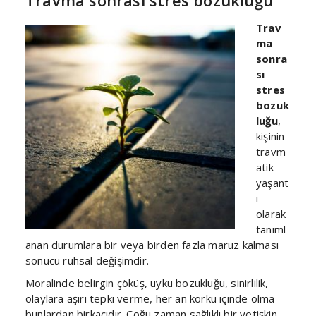
Trav
ma
sonra
sı
stres
bozuk
luğu
,
kişinin
travm
atik
yaşant
ı
olarak
tanıml
anan durumlara bir veya birden fazla maruz kalması
sonucu ruhsal değişimdir.
Moralinde belirgin çöküş, uyku bozukluğu, sinirlilik,
olaylara aşırı tepki verme, her an korku içinde olma
bunlardan birkaçıdır. Çoğu zaman sağlıklı bir yetişkin,