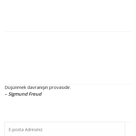
İletişim
Yazılarım
Vajinismus Nedir? Cinsel İlişkide Kasılma ve Korku Neden Olur?
Cinsel Terapi Nedir? Kimler İçin Uygundur?
Cinsel Performans Kaygısı Nedir? Ankara Cinsel Terapi
Psikoloji
Düşünmek davranışın provasıdır.
– Sigmund Freud
Beni Takipte Kalın
E-
posta