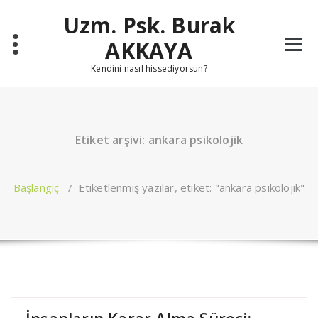
İçeriğe
Uzm. Psk. Burak
geç
AKKAYA
Kendini nasıl hissediyorsun?
Etiket arşivi: ankara psikolojik
Başlangıç
/
Etiketlenmiş yazılar, etiket: "ankara psikolojik"
İnsanların Karar Alma Süreci: