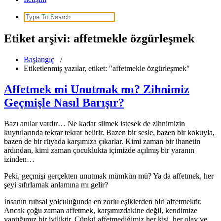
Search
for:
Etiket arşivi: affetmekle özgürleşmek
Başlangıç
/
Etiketlenmiş yazılar, etiket: "affetmekle özgürleşmek"
Affetmek mi Unutmak mı? Zihnimiz
Geçmişle Nasıl Barışır?
Bazı anılar vardır… Ne kadar silmek istesek de zihnimizin
kuytularında tekrar tekrar belirir. Bazen bir sesle, bazen bir kokuyla,
bazen de bir rüyada karşımıza çıkarlar. Kimi zaman bir ihanetin
ardından, kimi zaman çocuklukta içimizde açılmış bir yaranın
izinden…
Peki, geçmişi gerçekten unutmak mümkün mü? Ya da affetmek, her
şeyi sıfırlamak anlamına mı gelir?
İnsanın ruhsal yolculuğunda en zorlu eşiklerden biri affetmektir.
Ancak çoğu zaman affetmek, karşımızdakine değil, kendimize
yaptığımız bir iyiliktir. Çünkü affetmediğimiz her kişi, her olay ve