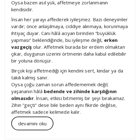
Oysa bazen asıl yük, affetmeye zorlanmanın
kendisidir.
İnsan her yarayı affederek iyileşmez. Bazı deneyimler
vardır; önce anlaşılmaya, ciddiye alınmaya, korunmaya
ihtiyaç duyar. Canı hâlâ acıyan birinden “büyüklük
yapması” beklendiğinde, bu iyileşme değil,
erken
vazgeçiş
olur. Affetmek burada bir erdem olmaktan
çıkar, duygunun üzerini örtmenin daha kabul edilebilir
bir yoluna dönüşür.
Birçok kişi affetmediği için kendini sert, kindar ya da
takılı kalmış sanır.
Oysa çoğu zaman sorun affedememek değil;
yaşananın hâlâ
bedende ve zihinde karşılığının
olmasıdır
. İnsan, etkisi bitmemiş bir şeyi bırakamaz.
Zihin “geçti” dese bile beden aynı fikirde değilse,
affetmek sadece kelimede kalır.
devamını oku