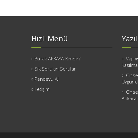
Hızlı Menü
Yazı
Burak AKKAYA Kimdir?
Vajin
Kasılma
Sık Sorulan Sorular
Cinse
Randevu Al
Uygund
İletişim
Cinse
Ankara 