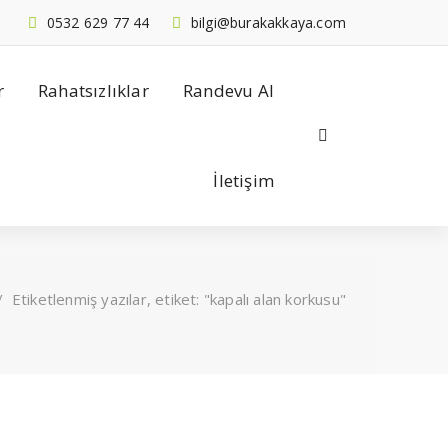
0532 629 77 44
bilgi@burakakkaya.com
r
Rahatsızlıklar
Randevu Al
İletişim
/
Etiketlenmiş yazılar, etiket: "kapalı alan korkusu"