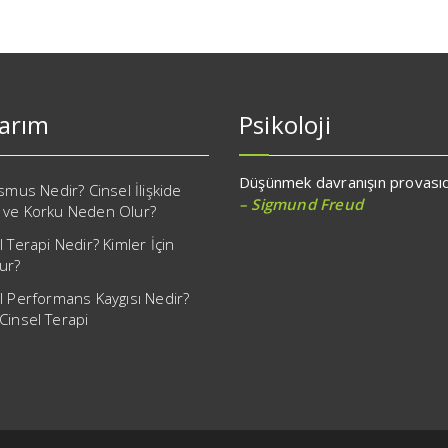
larım
Psikoloji
Düşünmek davranışın provasıd
ismus Nedir? Cinsel İlişkide
– Sigmund Freud
 ve Korku Neden Olur?
l Terapi Nedir? Kimler İçin
ur?
l Performans Kaygısı Nedir?
Cinsel Terapi