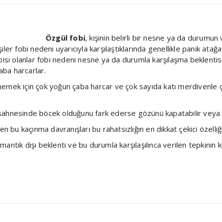
Özgül fobi
, kişinin belirli bir nesne ya da durumun
işiler fobi nedeni uyarıcıyla karşılaştıklarında genellikle panik ata
isi olanlar fobi nedeni nesne ya da durumla karşılaşma beklentisi 
ba harcarlar.
emek için çok yoğun çaba harcar ve çok sayıda katı merdivenle çı
ir sahnesinde böcek olduğunu fark ederse gözünü kapatabilir veya 
n bu kaçınma davranışları bu rahatsızlığın en dikkat çekici özelliği
tık dışı beklenti ve bu durumla karşılaşılınca verilen tepkinin kişi