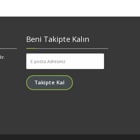
Beni Takipte Kalın
E-
ır.
posta
Adresiniz
Takipte Kal