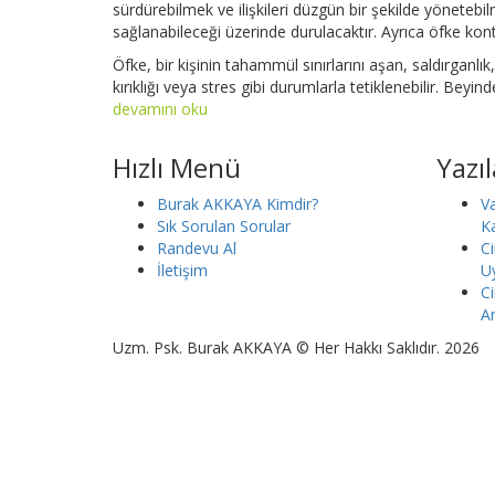
sürdürebilmek ve ilişkileri düzgün bir şekilde yöneteb
sağlanabileceği üzerinde durulacaktır. Ayrıca öfke kont
Öfke, bir kişinin tahammül sınırlarını aşan, saldırganlı
kırıklığı veya stres gibi durumlarla tetiklenebilir. Beyin
devamını oku
Hızlı Menü
Yazı
Burak AKKAYA Kimdir?
Va
Sık Sorulan Sorular
K
Randevu Al
Ci
İletişim
U
Ci
An
Uzm. Psk. Burak AKKAYA © Her Hakkı Saklıdır. 2026
Bugün Kendini Nasıl Hissediyorsun?
Merhaba,
Bugün Kendini Nasıl Hissediyorsun?
Psikolog ile Görüş