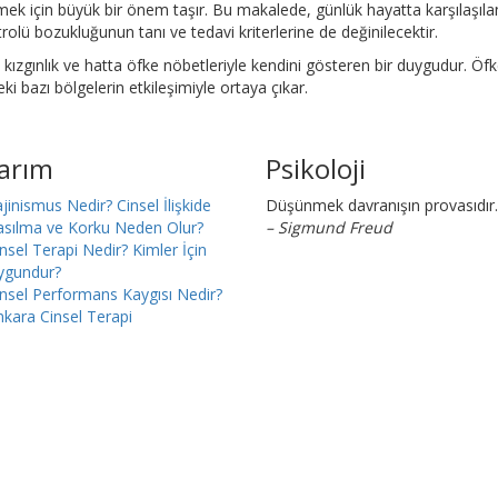
ilmek için büyük bir önem taşır. Bu makalede, günlük hayatta karşılaşıla
rolü bozukluğunun tanı ve tedavi kriterlerine de değinilecektir.
k, kızgınlık ve hatta öfke nöbetleriyle kendini gösteren bir duygudur. Öfk
deki bazı bölgelerin etkileşimiyle ortaya çıkar.
larım
Psikoloji
jinismus Nedir? Cinsel İlişkide
Düşünmek davranışın provasıdır.
asılma ve Korku Neden Olur?
– Sigmund Freud
nsel Terapi Nedir? Kimler İçin
ygundur?
nsel Performans Kaygısı Nedir?
kara Cinsel Terapi