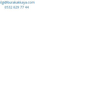
bilgi@burakakkaya.com
0532 629 77 44