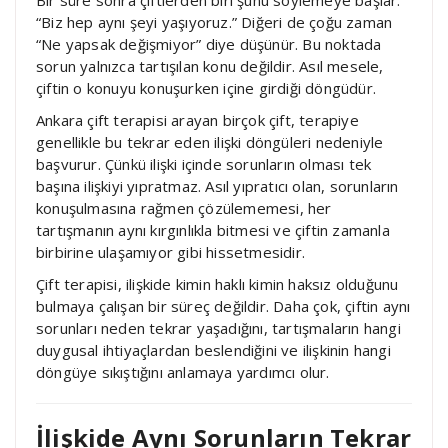
Bir süre sonra çiftlerden biri şunu söylemeye başlar:
“Biz hep aynı şeyi yaşıyoruz.” Diğeri de çoğu zaman
“Ne yapsak değişmiyor” diye düşünür. Bu noktada
sorun yalnızca tartışılan konu değildir. Asıl mesele,
çiftin o konuyu konuşurken içine girdiği döngüdür.
Ankara çift terapisi arayan birçok çift, terapiye
genellikle bu tekrar eden ilişki döngüleri nedeniyle
başvurur. Çünkü ilişki içinde sorunların olması tek
başına ilişkiyi yıpratmaz. Asıl yıpratıcı olan, sorunların
konuşulmasına rağmen çözülememesi, her
tartışmanın aynı kırgınlıkla bitmesi ve çiftin zamanla
birbirine ulaşamıyor gibi hissetmesidir.
Çift terapisi, ilişkide kimin haklı kimin haksız olduğunu
bulmaya çalışan bir süreç değildir. Daha çok, çiftin aynı
sorunları neden tekrar yaşadığını, tartışmaların hangi
duygusal ihtiyaçlardan beslendiğini ve ilişkinin hangi
döngüye sıkıştığını anlamaya yardımcı olur.
İlişkide Aynı Sorunların Tekrar