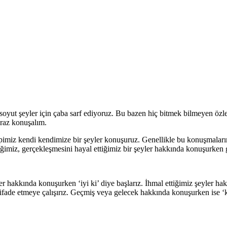
soyut şeyler için çaba sarf ediyoruz. Bu bazen hiç bitmek bilmeyen öz
iraz konuşalım.
imiz kendi kendimize bir şeyler konuşuruz. Genellikle bu konuşmaların
iğimiz, gerçekleşmesini hayal ettiğimiz bir şeyler hakkında konuşurken g
hakkında konuşurken ‘iyi ki’ diye başlarız. İhmal ettiğimiz şeyler hak
fade etmeye çalışırız. Geçmiş veya gelecek hakkında konuşurken ise ‘ke