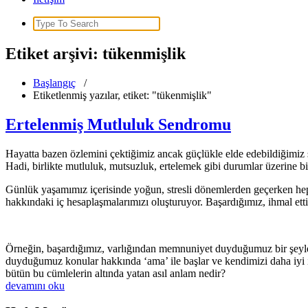
Search
for:
Etiket arşivi: tükenmişlik
Başlangıç
/
Etiketlenmiş yazılar, etiket: "tükenmişlik"
Ertelenmiş Mutluluk Sendromu
Hayatta bazen özlemini çektiğimiz ancak güçlükle elde edebildiğimiz 
Hadi, birlikte mutluluk, mutsuzluk, ertelemek gibi durumlar üzerine b
Günlük yaşamımız içerisinde yoğun, stresli dönemlerden geçerken hep
hakkındaki iç hesaplaşmalarımızı oluşturuyor.
Başardığımız, ihmal ett
Örneğin, başardığımız, varlığından memnuniyet duyduğumuz bir şeyler 
duyduğumuz konular hakkında ‘ama’ ile başlar ve kendimizi daha iyi i
bütün bu cümlelerin altında yatan asıl anlam nedir?
devamını oku