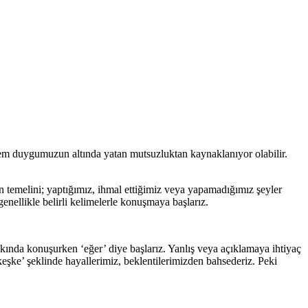
lem duygumuzun altında yatan mutsuzluktan kaynaklanıyor olabilir.
 temelini; yaptığımız, ihmal ettiğimiz veya yapamadığımız şeyler
enellikle belirli kelimelerle konuşmaya başlarız.
kında konuşurken ‘eğer’ diye başlarız. Yanlış veya açıklamaya ihtiyaç
şke’ şeklinde hayallerimiz, beklentilerimizden bahsederiz. Peki