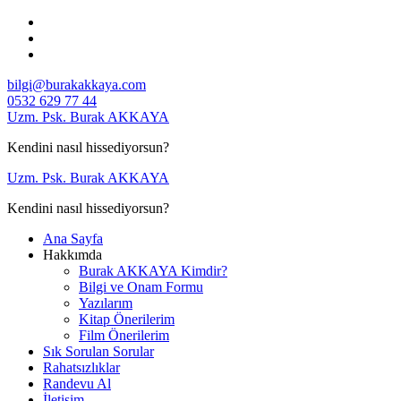
İçeriğe
geç
bilgi@burakakkaya.com
0532 629 77 44
Uzm. Psk. Burak AKKAYA
Kendini nasıl hissediyorsun?
Uzm. Psk. Burak AKKAYA
Kendini nasıl hissediyorsun?
Ana Sayfa
Hakkımda
Burak AKKAYA Kimdir?
Bilgi ve Onam Formu
Yazılarım
Kitap Önerilerim
Film Önerilerim
Sık Sorulan Sorular
Rahatsızlıklar
Randevu Al
İletişim