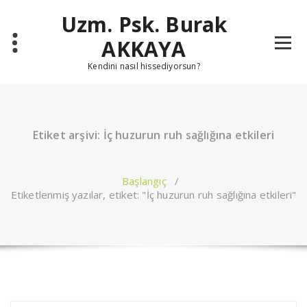
İçeriğe
Uzm. Psk. Burak
geç
AKKAYA
Kendini nasıl hissediyorsun?
Etiket arşivi: İç huzurun ruh sağlığına etkileri
Başlangıç
/
Etiketlenmiş yazılar, etiket: "İç huzurun ruh sağlığına etkileri"