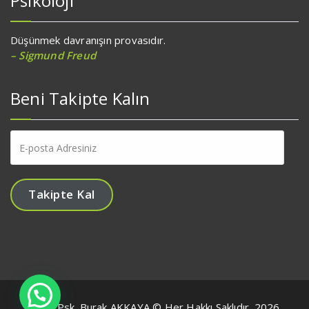
Psikoloji
Düşünmek davranışın provasıdır.
– Sigmund Freud
Beni Takipte Kalın
E-
posta
Adresiniz
Takipte Kal
Uzm. Psk. Burak AKKAYA © Her Hakkı Saklıdır. 2026