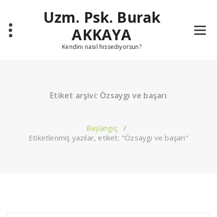
İçeriğe
Uzm. Psk. Burak
geç
AKKAYA
Kendini nasıl hissediyorsun?
Etiket arşivi: Özsaygı ve başarı
Başlangıç
/
Etiketlenmiş yazılar, etiket: "Özsaygı ve başarı"