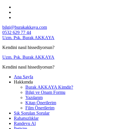
İçeriğe
geç
bilgi@burakakkaya.com
0532 629 77 44
Uzm. Psk. Burak AKKAYA
Kendini nasıl hissediyorsun?
Uzm. Psk. Burak AKKAYA
Kendini nasıl hissediyorsun?
Ana Sayfa
Hakkımda
Burak AKKAYA Kimdir?
Bilgi ve Onam Formu
Yazılarım
Kitap Önerilerim
Film Önerilerim
Sık Sorulan Sorular
Rahatsızlıklar
Randevu Al
İletişim