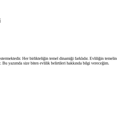
i
göstermektedir. Her birlikteliğin temel dinamiği farklıdır. Evliliğin temeli
r. Bu yazımda size biten evlilik belirtileri hakkında bilgi vereceğim.