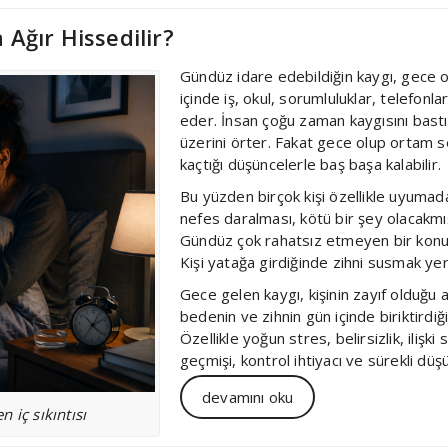
Ağır Hissedilir?
Gündüz idare edebildiğin kaygı, gece o
içinde iş, okul, sorumluluklar, telefonl
eder. İnsan çoğu zaman kaygısını bastı
üzerini örter. Fakat gece olup ortam s
kaçtığı düşüncelerle baş başa kalabilir.
Bu yüzden birçok kişi özellikle uyumadan
nefes daralması, kötü bir şey olacakmış
Gündüz çok rahatsız etmeyen bir konu
Kişi yatağa girdiğinde zihni susmak yer
Gece gelen kaygı, kişinin zayıf olduğ
bedenin ve zihnin gün içinde biriktirdiği
Özellikle yoğun stres, belirsizlik, ilişki
geçmişi, kontrol ihtiyacı ve sürekli düşü
devamını oku
 iç sıkıntısı