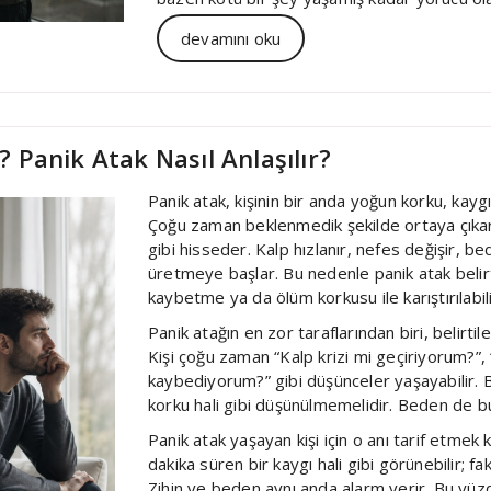
devamını oku
? Panik Atak Nasıl Anlaşılır?
Panik atak, kişinin bir anda yoğun korku, kay
Çoğu zaman beklenmedik şekilde ortaya çıkar 
gibi hisseder. Kalp hızlanır, nefes değişir, bed
üretmeye başlar. Bu nedenle panik atak belirt
kaybetme ya da ölüm korkusu ile karıştırılabili
Panik atağın en zor taraflarından biri, belirti
Kişi çoğu zaman “Kalp krizi mi geçiriyorum?”
kaybediyorum?” gibi düşünceler yaşayabilir. B
korku hali gibi düşünülmemelidir. Beden de bu 
Panik atak yaşayan kişi için o anı tarif etmek 
dakika süren bir kaygı hali gibi görünebilir; fak
Zihin ve beden aynı anda alarm verir. Bu yüzd