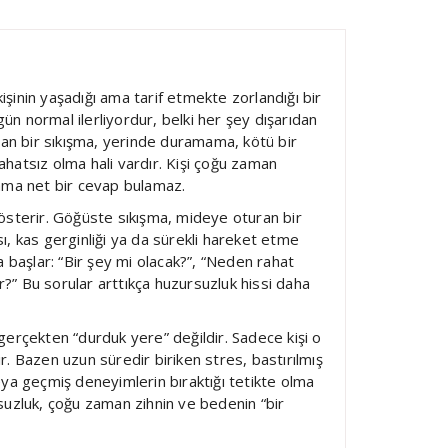
işinin yaşadığı ama tarif etmekte zorlandığı bir
ün normal ilerliyordur, belki her şey dışarıdan
an bir sıkışma, yerinde duramama, kötü bir
ahatsız olma hali vardır. Kişi çoğu zaman
ama net bir cevap bulamaz.
sterir. Göğüste sıkışma, mideye oturan bir
sı, kas gerginliği ya da sürekli hareket etme
ya başlar: “Bir şey mi olacak?”, “Neden rahat
?” Bu sorular arttıkça huzursuzluk hissi daha
rçekten “durduk yere” değildir. Sadece kişi o
r. Bazen uzun süredir biriken stres, bastırılmış
veya geçmiş deneyimlerin bıraktığı tetikte olma
rsuzluk, çoğu zaman zihnin ve bedenin “bir