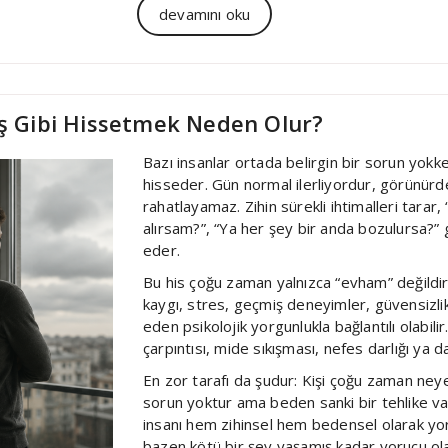
devamını oku
ış Gibi Hissetmek Neden Olur?
Bazı insanlar ortada belirgin bir sorun yokke
hisseder. Gün normal ilerliyordur, görünür
rahatlayamaz. Zihin sürekli ihtimalleri tarar,
alırsam?”, “Ya her şey bir anda bozulursa?
eder.
Bu his çoğu zaman yalnızca “evham” değildir.
kaygı, stres, geçmiş deneyimler, güvensizli
eden psikolojik yorgunlukla bağlantılı olabilir
çarpıntısı, mide sıkışması, nefes darlığı ya da
En zor tarafı da şudur: Kişi çoğu zaman neye 
sorun yoktur ama beden sanki bir tehlike v
insanı hem zihinsel hem bedensel olarak yor
bazen kötü bir şey yaşamış kadar yorucu olab