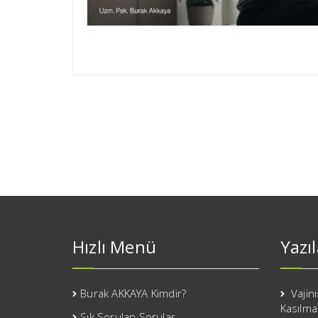
Hızlı Menü
Yazı
Burak AKKAYA Kimdir?
Vajin
Kasılma
Sık Sorulan Sorular