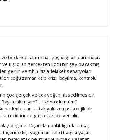
gı ve bedensel alarm hali yaşadığı bir durumdur.
ve kişi o an gerçekten kötü bir şey olacakmış
en gerilir ve zihin hızla felaket senaryoları
ileri çoğu zaman kalp krizi, bayılma, kontrolü
r.
lerin çok gerçek ve çok yoğun hissedilmesidir.
, “Bayılacak mıyım?”, “Kontrolümü mü
u nedenle panik atak yalnızca psikolojik bir
sürecin içinde güçlü şekilde yer alır.
kolay değildir. Dışarıdan bakıldığında birkaç
at içeride kişi yoğun bir tehdit algısı yaşar.
en panik atak belirtilerini bilmek, yaşanan