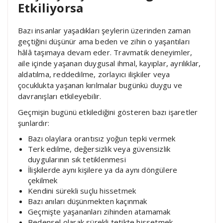
Etkiliyorsa
Bazı insanlar yaşadıkları şeylerin üzerinden zaman
geçtiğini düşünür ama beden ve zihin o yaşantıları
hâlâ taşımaya devam eder. Travmatik deneyimler,
aile içinde yaşanan duygusal ihmal, kayıplar, ayrılıklar,
aldatılma, reddedilme, zorlayıcı ilişkiler veya
çocuklukta yaşanan kırılmalar bugünkü duygu ve
davranışları etkileyebilir.
Geçmişin bugünü etkilediğini gösteren bazı işaretler
şunlardır:
Bazı olaylara orantısız yoğun tepki vermek
Terk edilme, değersizlik veya güvensizlik
duygularının sık tetiklenmesi
İlişkilerde aynı kişilere ya da aynı döngülere
çekilmek
Kendini sürekli suçlu hissetmek
Bazı anıları düşünmekten kaçınmak
Geçmişte yaşananları zihinden atamamak
Bedensel olarak sürekli tetikte hissetmek