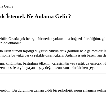
ma Gelir?
ak İstemek Ne Anlama Gelir?
ilir. Ortada çok belirgin bir neden yoktur ama boğazda bir düğüm, göğüs
ri doldurabilir.
n uzun süredir taşıdığı duygusal yükün artık görünür hale gelmesidir. İ
an sonra bu yükü başka şekilde dışarı çıkarır. Ağlama isteği bazen tam d
, kırgınlığın, bastırılmış öfkenin, çaresizliğin veya artık dayanacak
en mesele o gün yaşanan şey değil, uzun zamandır biriken şeydir.
erebilir. Bu durum her zaman ciddi bir psikolojik sorun anlamına gelmez