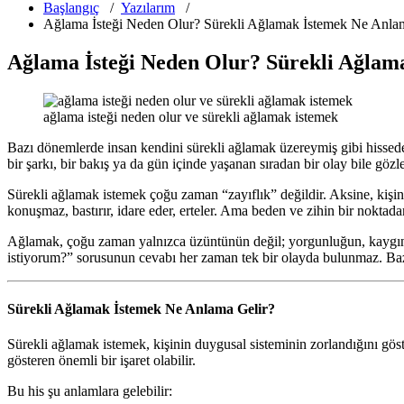
Başlangıç
/
Yazılarım
/
Ağlama İsteği Neden Olur? Sürekli Ağlamak İstemek Ne Anla
Ağlama İsteği Neden Olur? Sürekli Ağlam
ağlama isteği neden olur ve sürekli ağlamak istemek
Bazı dönemlerde insan kendini sürekli ağlamak üzereymiş gibi hissedeb
bir şarkı, bir bakış ya da gün içinde yaşanan sıradan bir olay bile gözle
Sürekli ağlamak istemek çoğu zaman “zayıflık” değildir. Aksine, kişini
konuşmaz, bastırır, idare eder, erteler. Ama beden ve zihin bir noktad
Ağlamak, çoğu zaman yalnızca üzüntünün değil; yorgunluğun, kaygının
istiyorum?” sorusunun cevabı her zaman tek bir olayda bulunmaz. Baz
Sürekli Ağlamak İstemek Ne Anlama Gelir?
Sürekli ağlamak istemek, kişinin duygusal sisteminin zorlandığını göst
gösteren önemli bir işaret olabilir.
Bu his şu anlamlara gelebilir: