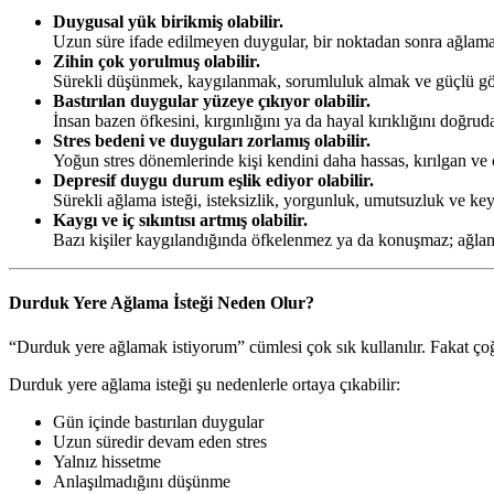
Duygusal yük birikmiş olabilir.
Uzun süre ifade edilmeyen duygular, bir noktadan sonra ağlama i
Zihin çok yorulmuş olabilir.
Sürekli düşünmek, kaygılanmak, sorumluluk almak ve güçlü gör
Bastırılan duygular yüzeye çıkıyor olabilir.
İnsan bazen öfkesini, kırgınlığını ya da hayal kırıklığını doğru
Stres bedeni ve duyguları zorlamış olabilir.
Yoğun stres dönemlerinde kişi kendini daha hassas, kırılgan ve ç
Depresif duygu durum eşlik ediyor olabilir.
Sürekli ağlama isteği, isteksizlik, yorgunluk, umutsuzluk ve keyi
Kaygı ve iç sıkıntısı artmış olabilir.
Bazı kişiler kaygılandığında öfkelenmez ya da konuşmaz; ağlama
Durduk Yere Ağlama İsteği Neden Olur?
“Durduk yere ağlamak istiyorum” cümlesi çok sık kullanılır. Fakat çoğ
Durduk yere ağlama isteği şu nedenlerle ortaya çıkabilir:
Gün içinde bastırılan duygular
Uzun süredir devam eden stres
Yalnız hissetme
Anlaşılmadığını düşünme