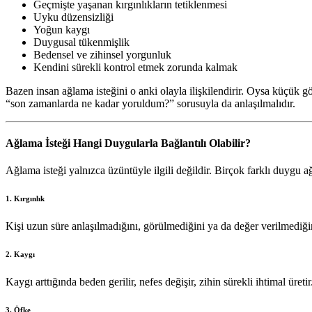
Geçmişte yaşanan kırgınlıkların tetiklenmesi
Uyku düzensizliği
Yoğun kaygı
Duygusal tükenmişlik
Bedensel ve zihinsel yorgunluk
Kendini sürekli kontrol etmek zorunda kalmak
Bazen insan ağlama isteğini o anki olayla ilişkilendirir. Oysa küçük g
“son zamanlarda ne kadar yoruldum?” sorusuyla da anlaşılmalıdır.
Ağlama İsteği Hangi Duygularla Bağlantılı Olabilir?
Ağlama isteği yalnızca üzüntüyle ilgili değildir. Birçok farklı duygu ağl
1. Kırgınlık
Kişi uzun süre anlaşılmadığını, görülmediğini ya da değer verilmediğ
2. Kaygı
Kaygı arttığında beden gerilir, nefes değişir, zihin sürekli ihtimal üre
3. Öfke