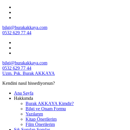
İçeriğe
geç
bilgi@burakakkaya.com
0532 629 77 44
bilgi@burakakkaya.com
0532 629 77 44
Uzm. Psk. Burak AKKAYA
Kendini nasıl hissediyorsun?
Ana Sayfa
Hakkımda
Burak AKKAYA Kimdir?
Bilgi ve Onam Formu
Yazılarım
Kitap Önerilerim
Film Önerilerim
Sık Sorulan Sorular