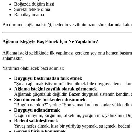
Boğazda düğüm hissi
Sürekli tetikte olma
Rahatlayamama
Bu durumda ağlama isteği, bedenin ve zihnin uzun süre alarmda kalmas
Ağlama İsteğiyle Baş Etmek İçin Ne Yapılabilir?
Ağlama isteği geldiğinde ilk yapılması gereken şey onu hemen bastırm
anlamaktır.
Yardımcı olabilecek bazı adımlar:
Duyguyu bastırmadan fark etmek
“Şu an ağlamak istiyorum” diyebilmek bile duyguyla temas kurm
Ağlama isteğini zayıflık olarak görmemek
Ağlamak güçsüzlük değildir. Bazen duygusal sistemin kendini 
Son dönemde birikenleri düşünmek
“Bugün ne oldu?” yerine “Son zamanlarda ne kadar yüklendim?” 
Duyguyu adlandırmak
Üzgün müyüm, kırgın mı, öfkeli mi, yorgun mu, yalnız mı? Duyg
Bedeni sakinleştirmek
Yavaş nefes almak, kısa bir yürüyüş yapmak, su içmek, bedeni 
Güvenli biriyle konuşmak