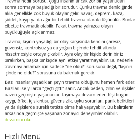
Travma nedir sorusu, çoğu insanın ancak zor bir yaşantıdan
sonra sormaya başladığı bir sorudur. Çünkü travma denildiğinde
akla genellikle çok büyük olaylar gelir. Savaş, deprem, kaza,
şiddet, kayıp ya da ağır bir tehdit travma olarak düşünülür. Bunlar
elbette travmatik olabilir. Fakat travma yalnızca olayın
büyüklüğüyle açıklanmaz.
Travma, kişinin yaşadığı bir olay karşısında kendini çaresiz,
güvensiz, kontrolsüz ya da yoğun biçimde tehdit altında
hissetmesiyle ortaya çıkabilir. Aynı olay bir kişide derin bir iz
bırakırken, başka bir kişide aynı etkiyi yaratmayabilir. Bu nedenle
travmayı anlamak için sadece “ne oldu?” sorusuna değil, “kişinin
içinde ne oldu?” sorusuna da bakmak gerekir.
Bazı insanlar yaşadıkları şeyin travma olduğunu hemen fark eder.
Bazıları ise yıllarca “geçti gitti” sanır. Ancak beden, zihin ve ilişkiler
bazen geçmişte yaşananları taşımaya devam eder. Kişi bugün
kaygı, öfke, iç sıkıntısı, güvensizlik, uyku sorunları, panik belirtileri
ya da ilişkilerde sürekli tetikte olma hali yaşayabilir. Bu belirtilerin
arkasında geçmişte yaşanan zorlayıcı deneyimler olabilir.
devamını oku
Hızlı Menü