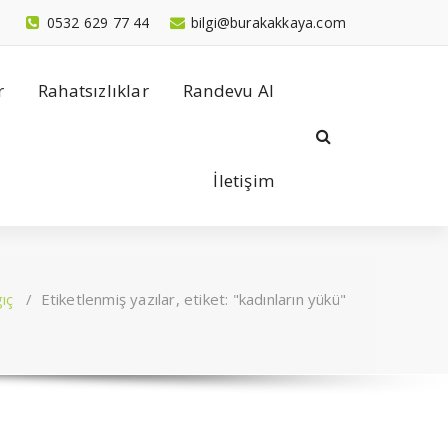
0532 629 77 44
bilgi@burakakkaya.com
r
Rahatsızlıklar
Randevu Al
İletişim
ıç
/
Etiketlenmiş yazılar, etiket: "kadınların yükü"